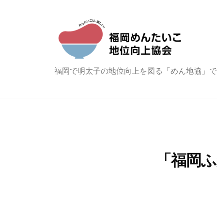
コ
岡
ン
め
テ
ん
ン
た
ツ
い
福
福岡で明太子の地位向上を図る「めん地協」で
へ
こ
岡
地
ス
め
位
キ
ん
向
ッ
た
上
プ
協
い
「福岡
会
こ
（
地
め
位
ん
向
地