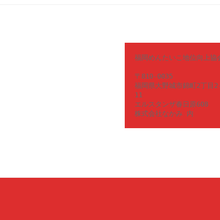
福岡めんたいこ地位向上協会
〒810-0035

福岡県大野城市錦町2丁目2
11

エルスタンザ春日原608

株式会社なかみ 内