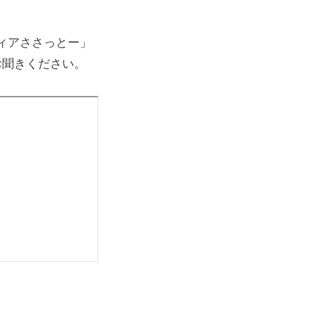
ィアささっとー」
お聞きください。