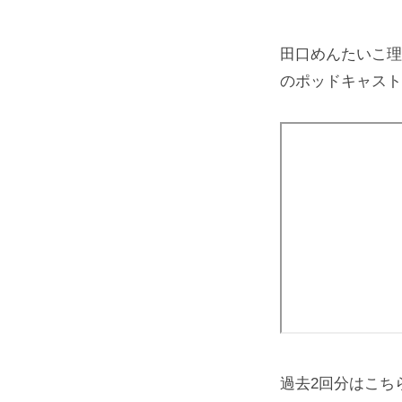
協
上
）
協
田口めんたいこ理
のポッドキャスト
会
（
め
ん
地
協
）
過去2回分はこち