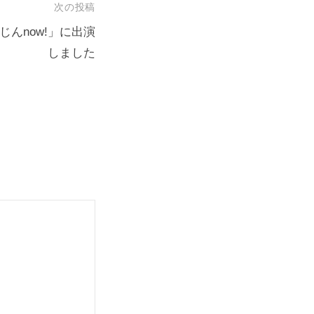
次の投稿
じんnow!」に出演
しました