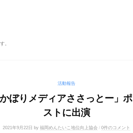
す。
活動報告
ふかぼりメディアささっとー」ポ
ストに出演
2021年9月22日
by
福岡めんたいこ地位向上協会
/
0件のコメント