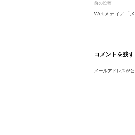
投
前の投稿
稿
Webメディア「
ナ
ビ
ゲ
ー
コメントを残す
シ
メールアドレスが公
ョ
ン